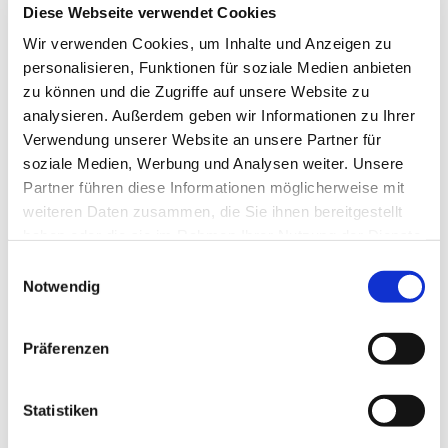
Diese Webseite verwendet Cookies
dem Facebook-Account beworben werden. Das
erleichtert die Kommunikation mit den
Wir verwenden Cookies, um Inhalte und Anzeigen zu
Gemeindemitgliedern und kommt Menschen
personalisieren, Funktionen für soziale Medien anbieten
entgegen, die online nach Informationen suchen, zum
zu können und die Zugriffe auf unsere Website zu
Beispiel nach einem Patenschein, Angeboten für
analysieren. Außerdem geben wir Informationen zu Ihrer
bestimmte Altersgruppen oder möglichen Terminen
Verwendung unserer Website an unsere Partner für
für eine Taufe. Über einen QR-Code, wie auf dem
soziale Medien, Werbung und Analysen weiter. Unsere
Schreibtisch von Frau Arlt zu sehen, kann man sich
Partner führen diese Informationen möglicherweise mit
schnell zu dem neuen Newsletter anmelden, der
weiteren Daten zusammen, die Sie ihnen bereitgestellt
Interessierte zweimal im Monat mit Neuigkeiten und
haben oder die sie im Rahmen Ihrer Nutzung der Dienste
Hinweisen auf interessante Veranstaltungen versorgt.
gesammelt haben.
Einwilligungsauswahl
(
Hier anmelden
)
Notwendig
Ein weiterer Pluspunkt ist die Vereinfachung der
internen Kommunikation: Ehrenamtliche können
Präferenzen
untereinander unkompliziert Informationen
austauschen und sind immer auf dem aktuellen Stand
Statistiken
– ganz gleich, ob über das Churchdesk-Webportal
oder die dazugehörige App mit praktischen Push-