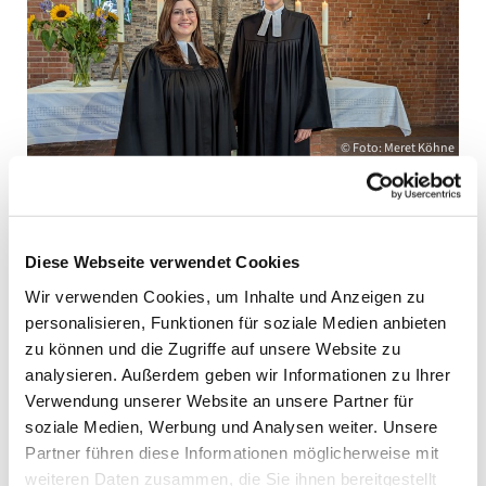
© Foto: Meret Köhne
Wir haben Ordination gefeiert!
Was für ein Fest! Pastor Alexander Stichternath und
Diese Webseite verwendet Cookies
Pastorin Marie-Theres Berkelmann wurden in der
Wir verwenden Cookies, um Inhalte und Anzeigen zu
Immanuelkirche von Regionalbischof i.R. Brandy
personalisieren, Funktionen für soziale Medien anbieten
ordiniert. Bilder und einen Bericht können Sie hier
zu können und die Zugriffe auf unsere Website zu
anschauen:
https://www.sprengel-hannover....
analysieren. Außerdem geben wir Informationen zu Ihrer
Verwendung unserer Website an unsere Partner für
soziale Medien, Werbung und Analysen weiter. Unsere
Partner führen diese Informationen möglicherweise mit
weiteren Daten zusammen, die Sie ihnen bereitgestellt