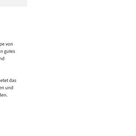
ppe von
in gutes
und
etet das
en und
den.