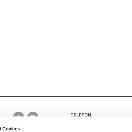
TELEFON
0511 5152 6501
EMAIL
t Cookies