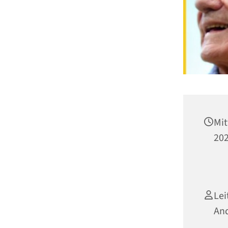
Mit
202
Lei
And