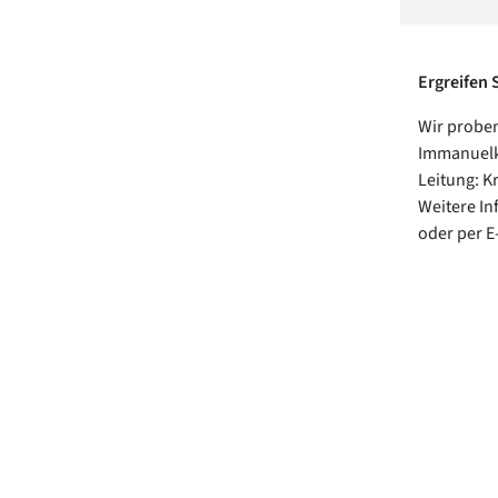
Ergreifen 
Wir proben
Immanuelki
Leitung: K
Weitere In
oder per E