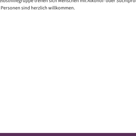
Selbsthilfegruppe treffen sich Menschen mit Alkohol- oder Suchtpr
 Personen sind herzlich willkommen.