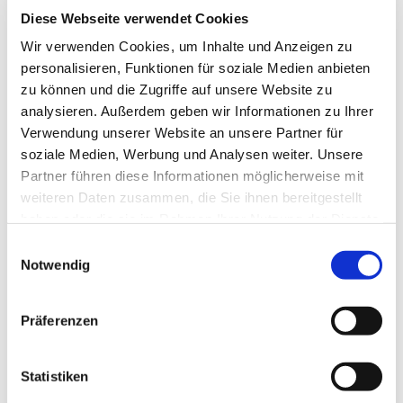
Beisammensein – und bringen uns mit Herz und Hand
Diese Webseite verwendet Cookies
ins Gemeindeleben ein.
Wir verwenden Cookies, um Inhalte und Anzeigen zu
personalisieren, Funktionen für soziale Medien anbieten
Unsere Treffen finden regelmäßig statt – mal beim
zu können und die Zugriffe auf unsere Website zu
gemeinsamen Frühstück im Bistro Rethener
analysieren. Außerdem geben wir Informationen zu Ihrer
Genusswerk, mal als Hauskreis in den Wohnzimmern
Verwendung unserer Website an unsere Partner für
unserer Gruppe: Es ist immer herzlich, offen und
soziale Medien, Werbung und Analysen weiter. Unsere
lebendig.
Partner führen diese Informationen möglicherweise mit
weiteren Daten zusammen, die Sie ihnen bereitgestellt
Sie möchten dabei sein?
haben oder die sie im Rahmen Ihrer Nutzung der Dienste
Wir freuen uns über neue Gesichter!
gesammelt haben.
Ein Anruf genügt:
Einwilligungsauswahl
Beate Pohl – 05102 2935
Notwendig
Klaudia Nebot – 0511 979 274 50 oder 0177 788 66 04
Präferenzen
Statistiken