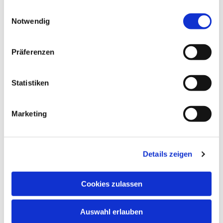
gesammelt haben.
Einwilligungsauswahl
Notwendig
Präferenzen
Statistiken
Marketing
Details zeigen
Cookies zulassen
Auswahl erlauben
Dies könnte Sie auch