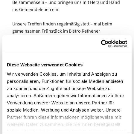
Beisammensein – und bringen uns mit Herz und Hand
ins Gemeindeleben ein.
Unsere Treffen finden regelmäßig statt – mal beim
gemeinsamen Frühstück im Bistro Rethener
Genusswerk, mal als Hauskreis in den Wohnzimmern
unserer Gruppe: Es ist immer herzlich, offen und
lebendig.
Diese Webseite verwendet Cookies
Sie möchten dabei sein?
Wir freuen uns über neue Gesichter!
Wir verwenden Cookies, um Inhalte und Anzeigen zu
Ein Anruf genügt:
personalisieren, Funktionen für soziale Medien anbieten
Beate Pohl – 05102 2935
zu können und die Zugriffe auf unsere Website zu
Klaudia Nebot – 0511 979 274 50 oder 0177 788 66 04
analysieren. Außerdem geben wir Informationen zu Ihrer
Verwendung unserer Website an unsere Partner für
Damit das Bistro gut planen kann, bitten wir um eine
soziale Medien, Werbung und Analysen weiter. Unsere
verbindliche Anmeldung zum Frühstück – vielen
Partner führen diese Informationen möglicherweise mit
Dank!
weiteren Daten zusammen, die Sie ihnen bereitgestellt
haben oder die sie im Rahmen Ihrer Nutzung der Dienste