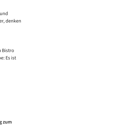
 und
er, denken
 Bistro
: Es ist
ng zum