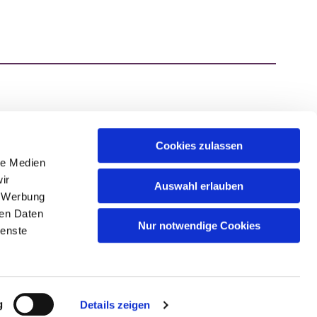
Cookies zulassen
ATZEN.DE
le Medien
ir
Auswahl erlauben
, Werbung
ren Daten
Nur notwendige Cookies
ienste
g
Details zeigen