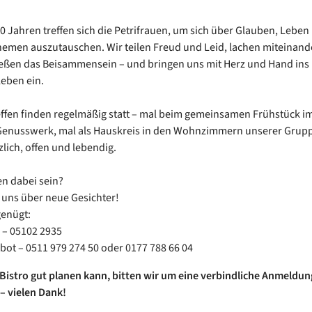
40 Jahren treffen sich die Petrifrauen, um sich über Glauben, Leben
hemen auszutauschen. Wir teilen Freud und Leid, lachen miteinand
eßen das Beisammensein – und bringen uns mit Herz und Hand ins
eben ein.
ffen finden regelmäßig statt – mal beim gemeinsamen Frühstück im
enusswerk, mal als Hauskreis in den Wohnzimmern unserer Gruppe
lich, offen und lebendig.
n dabei sein?
 uns über neue Gesichter!
genügt:
 – 05102 2935
bot – 0511 979 274 50 oder 0177 788 66 04
Bistro gut planen kann, bitten wir um eine verbindliche Anmeldu
– vielen Dank!