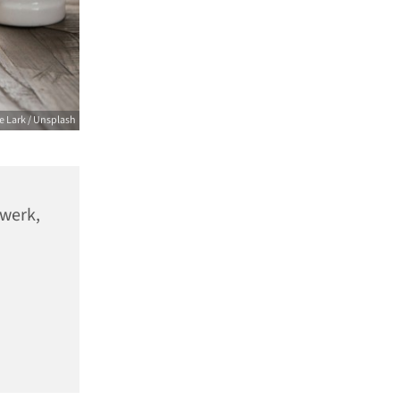
 Lark / Unsplash
swerk,