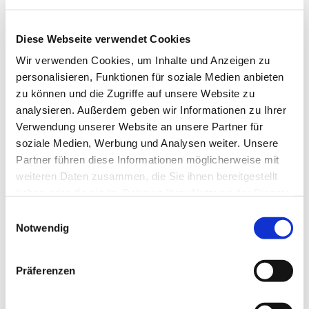
Teilnehmer immer ein belebendes Element dar.
Außerdem würden wir uns natürlich sehr
freuen, wenn auch jüngere Männer zu uns kämen.
Diese Webseite verwendet Cookies
Wir verwenden Cookies, um Inhalte und Anzeigen zu
personalisieren, Funktionen für soziale Medien anbieten
zu können und die Zugriffe auf unsere Website zu
analysieren. Außerdem geben wir Informationen zu Ihrer
Verwendung unserer Website an unsere Partner für
soziale Medien, Werbung und Analysen weiter. Unsere
Partner führen diese Informationen möglicherweise mit
weiteren Daten zusammen, die Sie ihnen bereitgestellt
haben oder die sie im Rahmen Ihrer Nutzung der Dienste
gesammelt haben.
Einwilligungsauswahl
Notwendig
Präferenzen