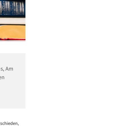
us, Am
en
tschieden,