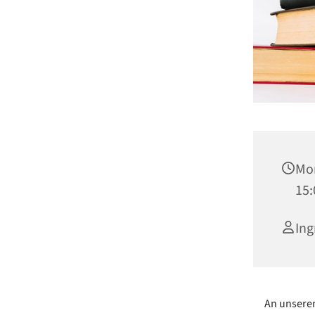
Mon
15:
Ing
An unserem