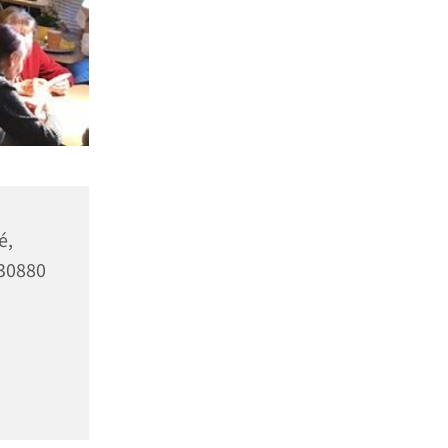
é,
 30880