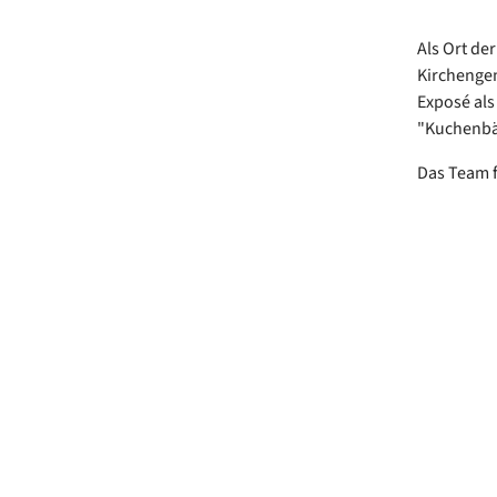
Als Ort de
Kirchengem
Exposé als
"Kuchenbäc
Das Team f