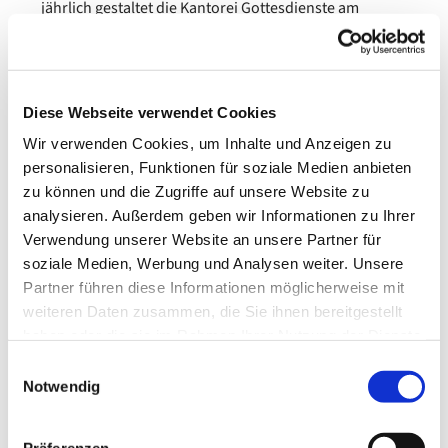
jährlich gestaltet die Kantorei Gottesdienste am
Sonntag mit; daneben gibt es meist mehrere Konzerte.
Kantoreiproben finden dienstags um 19.30 Uhr im
großen Gemeindesaal (Alte Rathausstraße 41) statt
Diese Webseite verwendet Cookies
(außer in den Schulferien).
Wir verwenden Cookies, um Inhalte und Anzeigen zu
personalisieren, Funktionen für soziale Medien anbieten
Weitere Informationen unter 0176 1707 6420
zu können und die Zugriffe auf unsere Website zu
oder per E-Mail:
magdalena.andrulewicz@evlka.de
analysieren. Außerdem geben wir Informationen zu Ihrer
Verwendung unserer Website an unsere Partner für
soziale Medien, Werbung und Analysen weiter. Unsere
Partner führen diese Informationen möglicherweise mit
weiteren Daten zusammen, die Sie ihnen bereitgestellt
haben oder die sie im Rahmen Ihrer Nutzung der Dienste
gesammelt haben.
Einwilligungsauswahl
Notwendig
Präferenzen