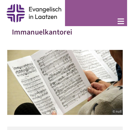
Immanuelkantorei
© null