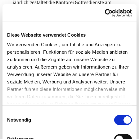
jährlich gestaltet die Kantorei Gottesdienste am
Sonntag mit; daneben gibt es meist mehrere Konzerte.
Kantoreiproben finden dienstags um 19.30 Uhr im
großen Gemeindesaal (Alte Rathausstraße 41) statt
Diese Webseite verwendet Cookies
(außer in den Schulferien).
Wir verwenden Cookies, um Inhalte und Anzeigen zu
personalisieren, Funktionen für soziale Medien anbieten
Weitere Informationen unter 0176 1707 6420
zu können und die Zugriffe auf unsere Website zu
oder per E-Mail:
magdalena.andrulewicz@evlka.de
analysieren. Außerdem geben wir Informationen zu Ihrer
Verwendung unserer Website an unsere Partner für
soziale Medien, Werbung und Analysen weiter. Unsere
Partner führen diese Informationen möglicherweise mit
weiteren Daten zusammen, die Sie ihnen bereitgestellt
haben oder die sie im Rahmen Ihrer Nutzung der Dienste
gesammelt haben.
Einwilligungsauswahl
Notwendig
Präferenzen