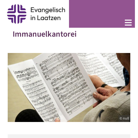
Immanuelkantorei
© null