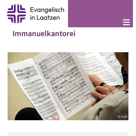
Immanuelkantorei
© null