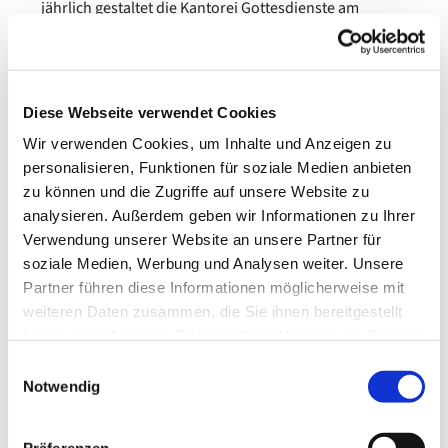
jährlich gestaltet die Kantorei Gottesdienste am
Sonntag mit; daneben gibt es meist mehrere Konzerte.
Kantoreiproben finden dienstags um 19.30 Uhr im
großen Gemeindesaal (Alte Rathausstraße 41) statt
Diese Webseite verwendet Cookies
(außer in den Schulferien).
Wir verwenden Cookies, um Inhalte und Anzeigen zu
personalisieren, Funktionen für soziale Medien anbieten
Weitere Informationen unter 0176 1707 6420
zu können und die Zugriffe auf unsere Website zu
oder per E-Mail:
magdalena.andrulewicz@evlka.de
analysieren. Außerdem geben wir Informationen zu Ihrer
Verwendung unserer Website an unsere Partner für
soziale Medien, Werbung und Analysen weiter. Unsere
Partner führen diese Informationen möglicherweise mit
weiteren Daten zusammen, die Sie ihnen bereitgestellt
haben oder die sie im Rahmen Ihrer Nutzung der Dienste
gesammelt haben.
Einwilligungsauswahl
Notwendig
Präferenzen