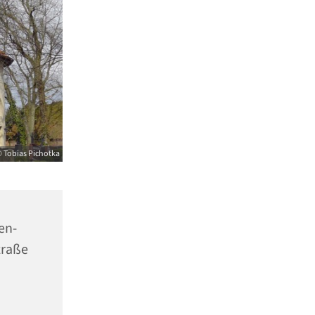
 Tobias Pichotka
en-
traße