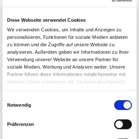
Nette und vielschichtige Menschen und Musik.
·
Warum sollten neue Teilnehmer in den Kreis
kommen?
Diese Webseite verwendet Cookies
Singen macht einfach Spaß und wir haben, neben
Wir verwenden Cookies, um Inhalte und Anzeigen zu
harter Arbeit viel Spaß.
personalisieren, Funktionen für soziale Medien anbieten
zu können und die Zugriffe auf unsere Website zu
analysieren. Außerdem geben wir Informationen zu Ihrer
Verwendung unserer Website an unsere Partner für
soziale Medien, Werbung und Analysen weiter. Unsere
Partner führen diese Informationen möglicherweise mit
weiteren Daten zusammen, die Sie ihnen bereitgestellt
haben oder die sie im Rahmen Ihrer Nutzung der Dienste
gesammelt haben.
Einwilligungsauswahl
Notwendig
Präferenzen