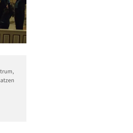
ntrum,
aatzen