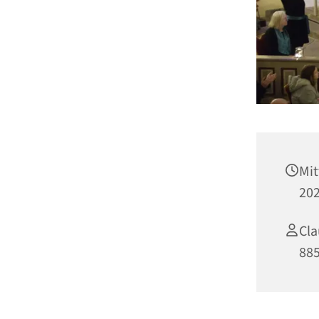
Mit
202
Cla
88