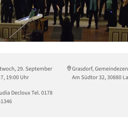
twoch, 29. September
Grasdorf, Gemeindeze
7, 19:00 Uhr
Am Südtor 32, 30880 L
udia Decloux Tel. 0178
51346