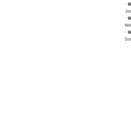
·
W
Jed
·
W
Net
·
W
Sin