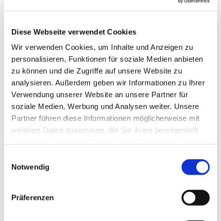
Nette und vielschichtige Menschen und Musik.
·
Warum sollten neue Teilnehmer in den Kreis
kommen?
Diese Webseite verwendet Cookies
Singen macht einfach Spaß und wir haben, neben
Wir verwenden Cookies, um Inhalte und Anzeigen zu
harter Arbeit viel Spaß.
personalisieren, Funktionen für soziale Medien anbieten
zu können und die Zugriffe auf unsere Website zu
analysieren. Außerdem geben wir Informationen zu Ihrer
Verwendung unserer Website an unsere Partner für
soziale Medien, Werbung und Analysen weiter. Unsere
Partner führen diese Informationen möglicherweise mit
weiteren Daten zusammen, die Sie ihnen bereitgestellt
haben oder die sie im Rahmen Ihrer Nutzung der Dienste
gesammelt haben.
Einwilligungsauswahl
Notwendig
Präferenzen