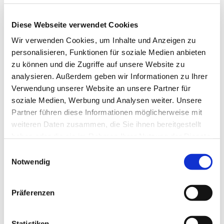
·
Warum sollten neue Teilnehmer in den Kreis
kommen?
Singen macht einfach Spaß und wir haben, neben
Diese Webseite verwendet Cookies
harter Arbeit viel Spaß.
Wir verwenden Cookies, um Inhalte und Anzeigen zu
personalisieren, Funktionen für soziale Medien anbieten
zu können und die Zugriffe auf unsere Website zu
analysieren. Außerdem geben wir Informationen zu Ihrer
Verwendung unserer Website an unsere Partner für
soziale Medien, Werbung und Analysen weiter. Unsere
Partner führen diese Informationen möglicherweise mit
weiteren Daten zusammen, die Sie ihnen bereitgestellt
haben oder die sie im Rahmen Ihrer Nutzung der Dienste
gesammelt haben.
Einwilligungsauswahl
Notwendig
Präferenzen
Statistiken