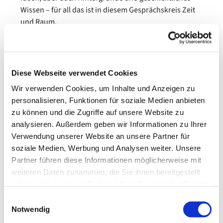
Wissen – für all das ist in diesem Gesprächskreis Zeit
und Raum.
Seit über 10 Jahren treffen wir uns an jedem 2.
Donnerstag im Monat um 20 Uhr in den Räumen der
Thomas-Gemeinde, Marktstraße 21, Laatzen Mitte. Wir
sind offen und neugierig und machen uns auch
Diese Webseite verwendet Cookies
manchmal auf den Weg in die Umgebung. Deshalb ist
Wir verwenden Cookies, um Inhalte und Anzeigen zu
es ratsam, sich für ein erstes Kennenlernen mit uns in
personalisieren, Funktionen für soziale Medien anbieten
Verbindung zu setzen. Wir freuen uns auf Sie!
zu können und die Zugriffe auf unsere Website zu
analysieren. Außerdem geben wir Informationen zu Ihrer
Sie erreichen Klaudia Nebot über die Tel. Nr. 0177
Verwendung unserer Website an unsere Partner für
7886604 oder per Mail
Klaudianebot@web.de
.
soziale Medien, Werbung und Analysen weiter. Unsere
Partner führen diese Informationen möglicherweise mit
weiteren Daten zusammen, die Sie ihnen bereitgestellt
haben oder die sie im Rahmen Ihrer Nutzung der Dienste
gesammelt haben.
Einwilligungsauswahl
Notwendig