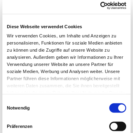
der Grundschule zur weiterführenden Schule.
In ihren Klassen hatten die Schülerinnen und Schüler
ihre freudigen Erwartungen sowie ihre Sorgen in
Diese Webseite verwendet Cookies
Bezug auf die neue Schule aufgeschrieben. Diese
Wir verwenden Cookies, um Inhalte und Anzeigen zu
Notizen wurden vorgelesen und an einer Pinnwand
personalisieren, Funktionen für soziale Medien anbieten
gesammelt.
zu können und die Zugriffe auf unsere Website zu
Pastor Jens Wening erzählte danach die Geschichte
analysieren. Außerdem geben wir Informationen zu Ihrer
von Jona und der großen Stadt Ninive. Diese biblische
Verwendung unserer Website an unsere Partner für
Erzählung veranschaulicht, wie Einzelne durch Mut
soziale Medien, Werbung und Analysen weiter. Unsere
und Entschlossenheit große Veränderungen in ihrem
Partner führen diese Informationen möglicherweise mit
Umfeld bewirken können, selbst wenn sie sich hilflos
weiteren Daten zusammen, die Sie ihnen bereitgestellt
und allein fühlen.
haben oder die sie im Rahmen Ihrer Nutzung der Dienste
gesammelt haben.
Einwilligungsauswahl
Zum Abschluss des Gottesdienstes erhielt jeder
Notwendig
Schüler persönlich ein Segenswort und eine kleine
Figur von Jona als Andenken. Diese soll sie in den
ersten Tag an der neuen Schule an den Mut und die
Präferenzen